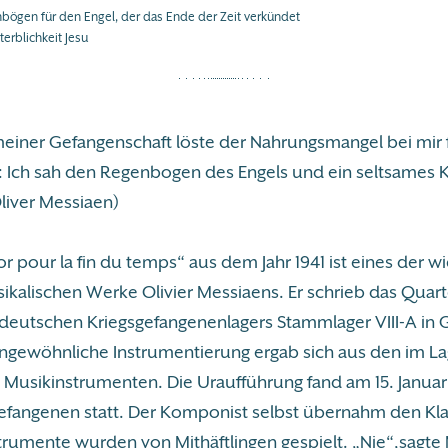
bögen für den Engel, der das Ende der Zeit verkündet
erblichkeit Jesu
iner Gefangenschaft löste der Nahrungsmangel bei mir 
 Ich sah den Regenbogen des Engels und ein seltsames 
liver Messiaen)
 pour la fin du temps“ aus dem Jahr 1941 ist eines der wi
alischen Werke Olivier Messiaens. Er schrieb das Quarte
deutschen Kriegsgefangenenlagers Stammlager VIII-A in Gö
ungewöhnliche Instrumentierung ergab sich aus den im La
 Musikinstrumenten. Die Uraufführung fand am 15. Januar 
efangenen statt. Der Komponist selbst übernahm den Klav
trumente wurden von Mithäftlingen gespielt. „Nie“,sagte