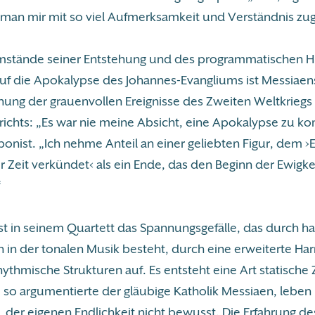
t man mir mit so viel Aufmerksamkeit und Verständnis zu
mstände seiner Entstehung und des programmatischen H
uf die Apokalypse des Johannes-Evangliums ist Messiaen
nung der grauenvollen Ereignisse des Zweiten Weltkriegs
richts: „Es war nie meine Absicht, eine Apokalypse zu k
nist. „Ich nehme Anteil an einer geliebten Figur, dem ›E
 Zeit verkündet‹ als ein Ende, das den Beginn der Ewigke
“
st in seinem Quartett das Spannungsgefälle, das durch 
 in der tonalen Musik besteht, durch eine erweiterte H
thmische Strukturen auf. Es entsteht eine Art statische Z
 so argumentierte der gläubige Katholik Messiaen, leben 
t, der eigenen Endlichkeit nicht bewusst. Die Erfahrung d