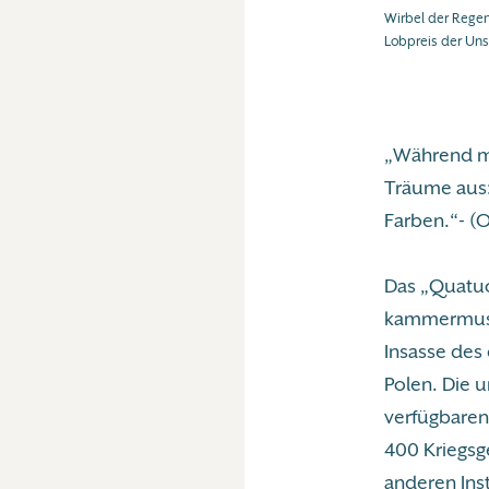
Wirbel der Regen
Lobpreis der Unst
„Während me
Träume aus:
Farben.“- (O
Das „Quatuor
kammermusik
Insasse des 
Polen. Die 
verfügbaren
400 Kriegsg
anderen Ins