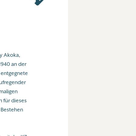
ry Akoka,
1940 an der
n entgegnete
 aufregender
emaligen
 für dieses
. Bestehen