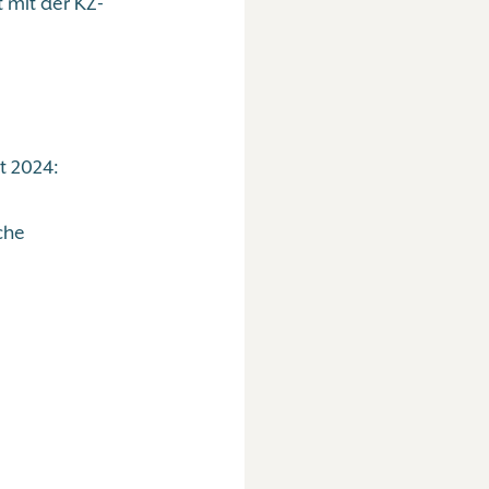
 mit der KZ-
t 2024:
che