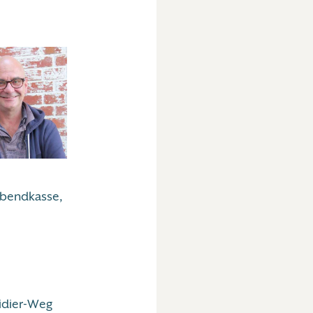
 Abendkasse,
idier-Weg