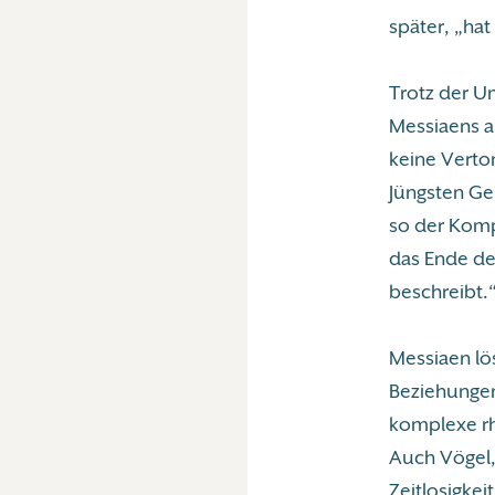
später, „ha
Trotz der U
Messiaens a
keine Verto
Jüngsten Ge
so der Kompo
das Ende der
beschreibt.
Messiaen lö
Beziehungen
komplexe rhy
Auch Vögel,
Zeitlosigkei