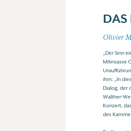
DAS 
Olivier 
„Der Sinn ei
Mitinsasse O
Uraufführun
ihm: „In die
Dialog, der 
Walther-We
Konzert, da
des Kammerk