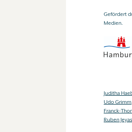
Gefördert d
Medien.
Juditha Haeb
Udo Grimm
Franck-Tho
Ruben Jeya