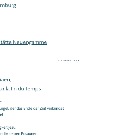
Hamburg
stätte Neuengamme
siaen
,
r la fin du temps
ie
Engel, der das Ende der Zeit verkündet
el
gkeit Jesu
ür die sieben Posaunen