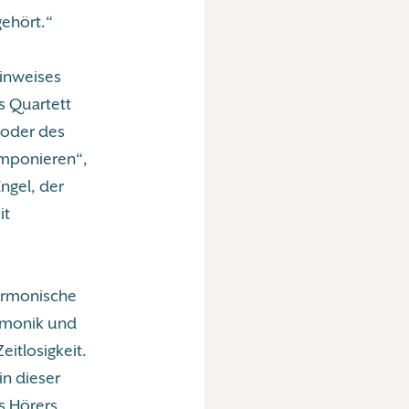
gehört.“
inweises
s Quartett
 oder des
omponieren“,
ngel, der
it
harmonische
armonik und
eitlosigkeit.
in dieser
es Hörers