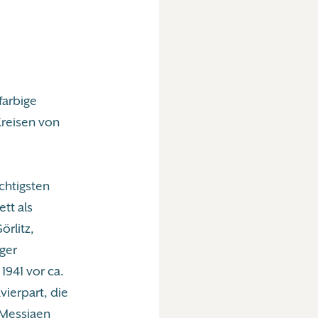
farbige
Kreisen von
chtigsten
tt als
rlitz,
ger
1941 vor ca.
ierpart, die
 Messiaen