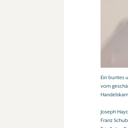
Ein buntes 
vom geschäf
Handelskamm
Joseph Hayd
Franz Schube