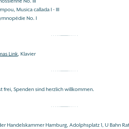
nossienne No. III
pou, Musica callada I - III
Gymnopédie No. I
mas Link
, Klavier
 ist frei, Spenden sind herzlich willkommen.
der Handelskammer Hamburg, Adolphsplatz 1, U Bahn Ra