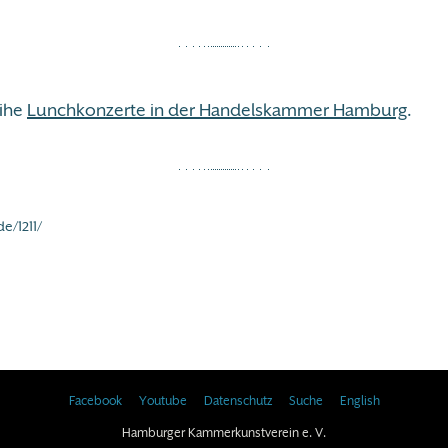
eihe
Lunchkonzerte in der Handelskammer Hamburg
.
e/1211/
Facebook
Youtube
Datenschutz
Suche
English
Hamburger Kammerkunstverein e. V.