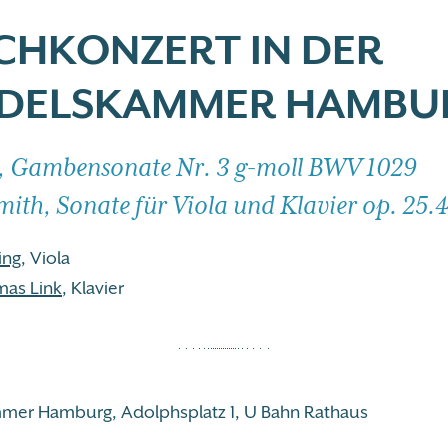
CHKONZERT IN DER
DELSKAMMER HAMBU
h, Gambensonate Nr. 3 g-moll BWV 1029
mith, Sonate für Viola und Klavier op. 25.
ing
, Viola
mas Link
, Klavier
mer Hamburg, Adolphsplatz 1, U Bahn Rathaus