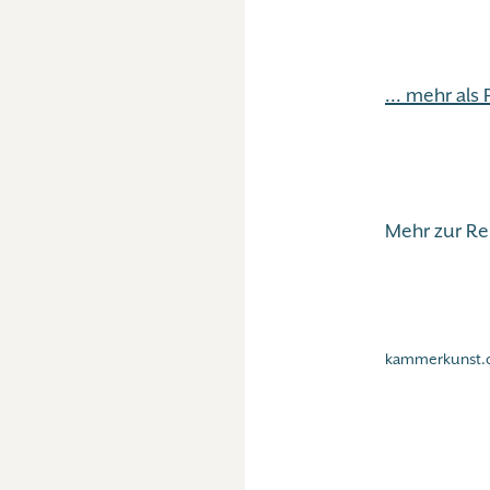
... mehr als
Mehr zur R
kammerkunst.d