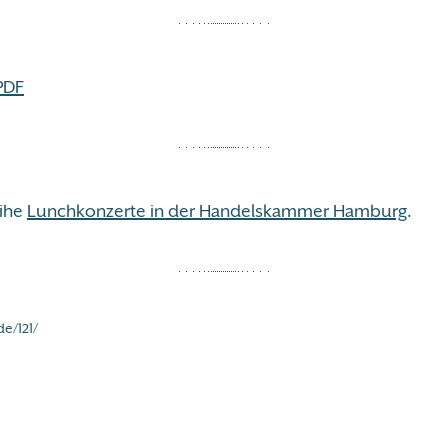
 PDF
eihe
Lunchkonzerte in der Handelskammer Hamburg
.
e/121/