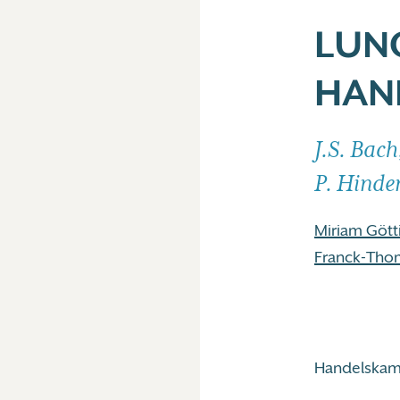
LUN
HAN
J.S. Bac
P. Hinde
Miriam Gött
Franck-Tho
Handelskam