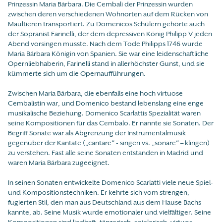
Prinzessin Maria Bárbara. Die Cembali der Prinzessin wurden
zwischen deren verschiedenen Wohnorten auf dem Rücken von
Maultieren transportiert. Zu Domenicos Schülern gehörte auch
der Sopranist Farinelli, der dem depressiven König Philipp V jeden
Abend vorsingen musste. Nach dem Tode Philipps 1746 wurde
Maria Bárbara Königin von Spanien. Sie war eine leidenschaftliche
Opernliebhaberin, Farinelli stand in allerhöchster Gunst, und sie
kümmerte sich um die Opernaufführungen.
Zwischen Maria Bárbara, die ebenfalls eine hoch virtuose
Cembalistin war, und Domenico bestand lebenslang eine enge
musikalische Beziehung. Domenico Scarlattis Spezialität waren
seine Kompositionen für das Cembalo. Er nannte sie Sonaten. Der
Begriff Sonate war als Abgrenzung der Instrumentalmusik
gegenüber der Kantate („cantare“ - singen vs. „sonare“ – klingen)
zu verstehen. Fast alle seine Sonaten entstanden in Madrid und
waren Maria Bárbara zugeeignet.
In seinen Sonaten entwickelte Domenico Scarlatti viele neue Spiel-
und Kompositionstechniken. Er kehrte sich vom strengen,
fugierten Stil, den man aus Deutschland aus dem Hause Bachs
kannte, ab. Seine Musik wurde emotionaler und vielfältiger. Seine
Kompositionen sind liedhaft, tänzerisch, spielerisch, virtuos,