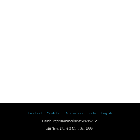
Facebook
Youtube
Datenschutz
Suche
English
Hamburger Kammerkunstverein e. V.
Mit Herz, Hand & Hirn. Seit 1999.