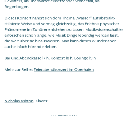
Gewitters, als unerwartet einsetzender Schneefall, als
Regenbogen.
Dieses Konzert nähert sich dem Thema „Wasser“ auf abstrakt-
stilisierte Weise und vermag gleichzeitig, das Erlebnis physischer
Phänomene im Zuhörer entstehen zu lassen. Musikwissenschaftler
erforschen schon lange, wie Musik Dinge lebendig werden lässt,
die weit über sie hinausweisen. Man kann dieses Wunder aber
auch einfach hörend erleben.
Bar und Abendkasse 17 h, Konzert 18 h, Lounge 19 h
Mehr zur Reihe:
Feierabendkonzert im Oberhafen
Nicholas Ashton
, Klavier