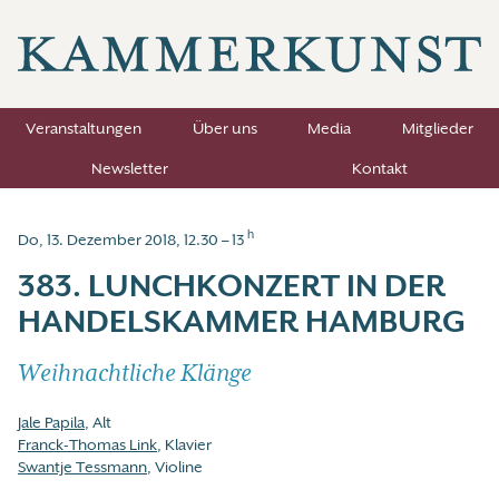
Veranstaltungen
Über uns
Media
Mitglieder
Newsletter
Kontakt
h
Do, 13. Dezember 2018, 12.30 – 13
383. LUNCHKONZERT IN DER
HANDELSKAMMER HAMBURG
Weihnachtliche Klänge
Jale Papila
, Alt
Franck-Thomas Link
, Klavier
Swantje Tessmann
, Violine