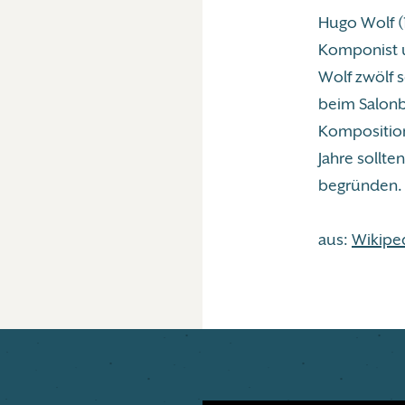
Hugo Wolf (1
Komponist un
Wolf zwölf s
beim Salonb
Kompositio
Jahre sollt
begründen.
aus:
Wikipe