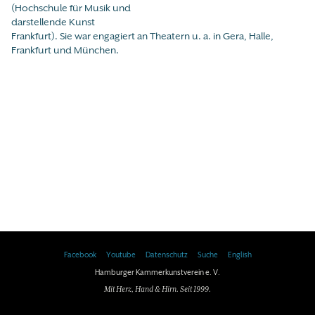
(Hochschule für Musik und
darstellende Kunst
Frankfurt). Sie war engagiert an Theatern u. a. in Gera, Halle,
Frankfurt und München.
Facebook
Youtube
Datenschutz
Suche
English
Hamburger Kammerkunstverein e. V.
Mit Herz, Hand & Hirn. Seit 1999.