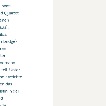
innati,
nd Quartet
denen
aus),
ilda
ambridge)
hren
nten
ornemann.
teil. Unter
nd erreichte
ien das
stin in der
nd
n der