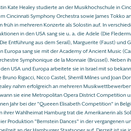
tin Kate Healey studierte an der Musikhochschule in Cinc
em Cincinnati Symphony Orchestra sowie James Tokko a
on früh in mehreren Konzerte als Solostin auf. In verschie
tionen in den USA sang sie u. a. die Adele (Die Flederm
Die Entführung aus dem Serail), Marguerite (Faust) und G
. In Europa sang sie mit der Academy of Ancient Music (C
rchestre Symphonique de la Monnaie (Brüssel). Neben i
n den USA und Europa arbeitete sie in Israel mit so bekan
 Bruno Rigacci, Nicco Castel, Sherrill Milnes und Joan D
ealey nahm erfolgreich an mehreren Musikwettbewerben 
ann sie eine Metropolitan Opera District Competition u
nen Jahr bei der "Queeen Elisabeth Competition" in Belg
In ihrer Wahlheimat Hamburg trat die Amerikanerin als Soli
er Produktion "Bernstein Dances" in der vergangenen u
eilzeit an der Hamburger Staatsoper auf. Derzeit ist sie i