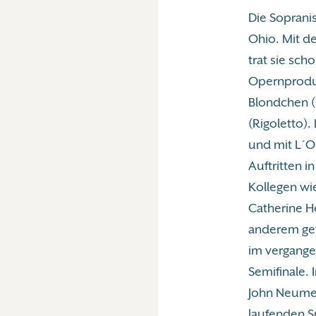
Die Sopranis
Ohio. Mit d
trat sie sch
Opernproduk
Blondchen (
(Rigoletto)
und mit L´O
Auftritten i
Kollegen wie
Catherine H
anderem gew
im vergange
Semifinale. 
John Neumei
laufenden Sp